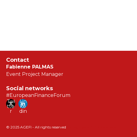
Contact
Fabienne PALMAS
Event Project Manager
fpalmas@agefi.fr
Social networks
#EuropeanFinanceForum
Twi
Lin
tte
ke
r
din
© 2025 AGEFI - All rights reserved
Manage your GDPR options