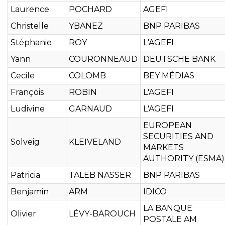
Laurence
POCHARD
AGEFI
Christelle
YBANEZ
BNP PARIBAS
Stéphanie
ROY
L'AGEFI
Yann
COURONNEAUD
DEUTSCHE BANK
Cecile
COLOMB
BEY MÉDIAS
François
ROBIN
L'AGEFI
Ludivine
GARNAUD
L'AGEFI
EUROPEAN
SECURITIES AND
Solveig
KLEIVELAND
MARKETS
AUTHORITY (ESMA)
Patricia
TALEB NASSER
BNP PARIBAS
Benjamin
ARM
IDICO
LA BANQUE
Olivier
LÉVY-BAROUCH
POSTALE AM