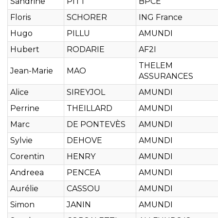
Sandrine
PITT
BPCE
Floris
SCHORER
ING France
Hugo
PILLU
AMUNDI
Hubert
RODARIE
AF2I
THELEM
Jean-Marie
MAO
ASSURANCES
Alice
SIREYJOL
AMUNDI
Perrine
THEILLARD
AMUNDI
Marc
DE PONTEVÈS
AMUNDI
Sylvie
DEHOVE
AMUNDI
Corentin
HENRY
AMUNDI
Andreea
PENCEA
AMUNDI
Aurélie
CASSOU
AMUNDI
Simon
JANIN
AMUNDI