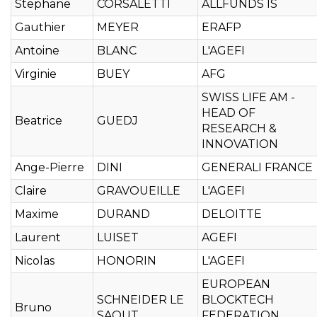
Stephane
CORSALETTI
ALLFUNDS IS
Gauthier
MEYER
ERAFP
Antoine
BLANC
L'AGEFI
Virginie
BUEY
AFG
SWISS LIFE AM -
HEAD OF
Beatrice
GUEDJ
RESEARCH &
INNOVATION
Ange-Pierre
DINI
GENERALI FRANCE
Claire
GRAVOUEILLE
L'AGEFI
Maxime
DURAND
DELOITTE
Laurent
LUISET
AGEFI
Nicolas
HONORIN
L'AGEFI
EUROPEAN
SCHNEIDER LE
BLOCKTECH
Bruno
SAOUT
FEDERATION