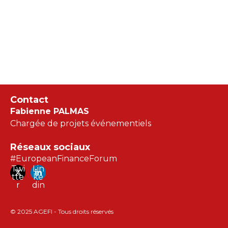
Contact
Fabienne PALMAS
Chargée de projets événementiels
fpalmas@agefi.fr
Réseaux sociaux
#EuropeanFinanceForum
Twi
Lin
tte
ke
r
din
© 2025 AGEFI - Tous droits réservés
Gérer vos options RGPD